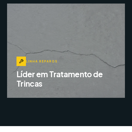
experiências estéticas extraordinárias.
EXPLORAR
LINHA REPAROS
Líder em Tratamento de
Trincas
Produtos consagrados como Fita Fix e Tela Fix
para prevenir e recuperar fissuras com máxima
eficiência.
EXPLORAR